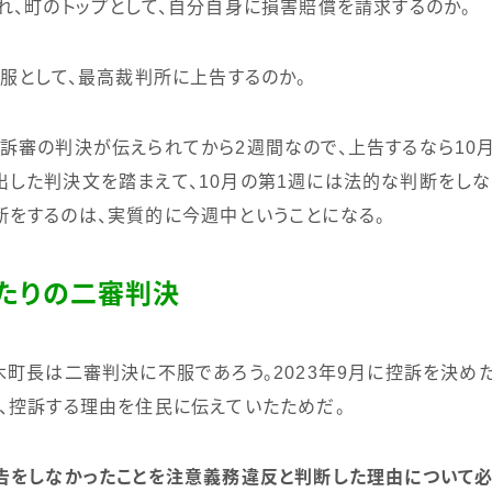
、町のトップとして、自分自身に損害賠償を請求するのか。
服として、最高裁判所に上告するのか。
訴審の判決が伝えられてから
2
週間なので、上告するなら
10
出した判決文を踏まえて、
10
月の第
1
週には法的な判断をしな
をするのは、実質的に今週中ということになる。
たりの二審判決
木町長は二審判決に不服であろう。
2023
年
9
月に控訴を決め
、控訴する理由を住民に伝えていたためだ。
告をしなかったことを注意義務違反と判断した理由について