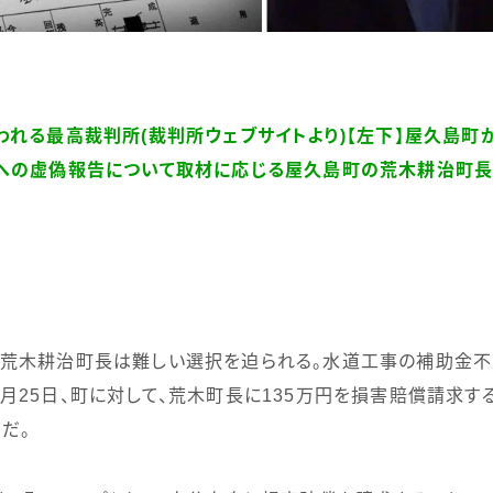
われる最高裁判所
(
裁判所ウェブサイトより
)
【左下】屋久島町
国への虚偽報告について取材に応じる屋久島町の荒木耕治町
荒木耕治町長は難しい選択を迫られる。水道工事の補助金不
月
25
日、町に対して、荒木町長に
135
万円を損害賠償請求す
だ。