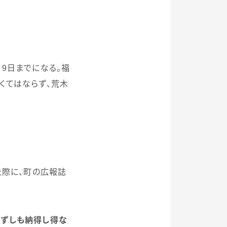
月
9
日までになる。福
くてはならず、荒木
た際に、町の広報誌
必ずしも納得し得な