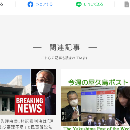
する
シェアする
LINEで送る
関連記事
これらの記事も読まれています
上告理由書、控訴審判決は「理
及び審理不尽」で民事訴訟法