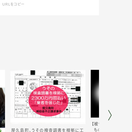
URLをコピー
【被告 答弁書】「も
ものを返還した」に
屋久島町、うその検査調書を根拠に工