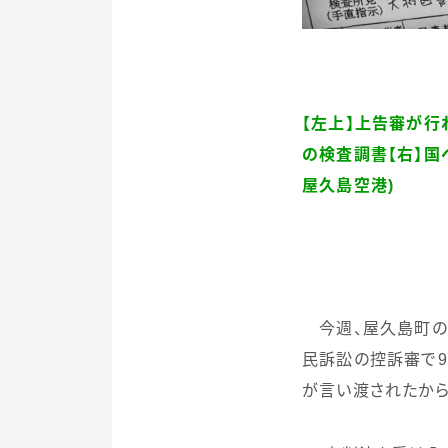
【左上】上告審が行
の検査調書【右】
屋久島空港
)
今週、屋久島町の
民訴訟の控訴審で
9
が言い渡されたから