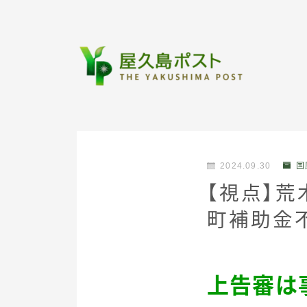
2024.09.30
国
【視点】
町補助金
上告審は