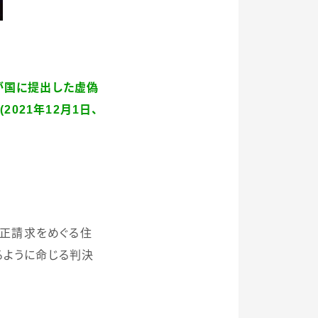
が国に提出した虚偽
長
(2021
年
12
月
1
日、
正請求をめぐる住
るように命じる判決