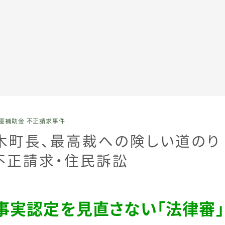
全記事カテゴリー
庫補助金 不正請求事件
私たちについて
荒木町長、最高裁への険しい道の
不正請求・住民訴訟
受賞・報道
情報提供
事実認定を見直さない「法律審」