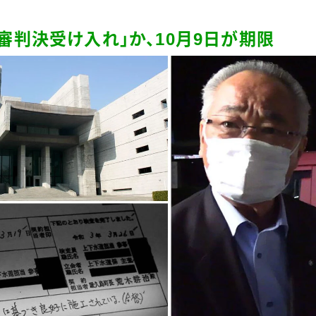
二審判決受け入れ」か、
10
月
9
日が期限