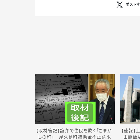
ポスト
【取材後記】詭弁で住民を欺く「ごまか
【速報】
しの町」 屋久島町補助金不正請求
由齟齬