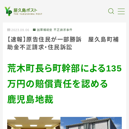
MENU
2023.09.06
国庫補助金 不正請求事件
【速報】原告住民が一部勝訴 屋久島町補
全記事カテゴリー
助金不正請求・住民訴訟
私たちについて
荒木町長ら町幹部による135
受賞・報道
万円の賠償責任を認める
情報提供
鹿児島地裁