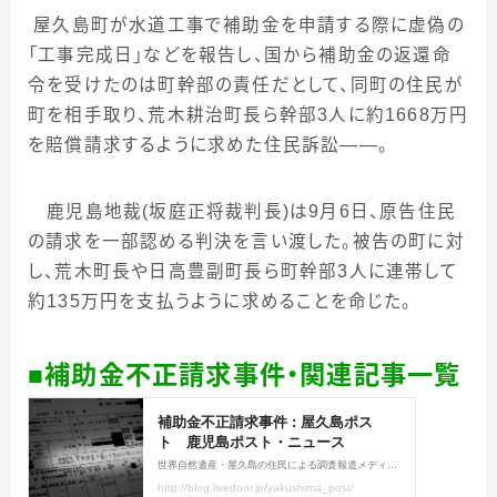
屋久島町が水道工事で補助金を申請する際に虚偽の
「工事完成日」などを報告し、国から補助金の返還命
令を受けたのは町幹部の責任だとして、同町の住民が
町を相手取り、荒木耕治町長ら幹部
3
人に約
1668
万円
を賠償請求するように求めた住民訴訟――。
鹿児島地裁
(坂庭正将
裁判長
)
は
9
月
6
日、原告住民
の請求を一部認める判決を言い渡した。被告の町に対
し、荒木町長や日高豊副町長ら町幹部3人に連帯して
約135万円を支払うように求めることを命じた。
■補助金不正請求事件・関連記事一覧