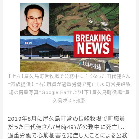
【上左】屋久島町営牧場で公務中に亡くなった田代健さん
＝遺族提供【上右】職員が過重労働で死亡した町営長峰牧
場の衛星写真＝Google Earthより【下】屋久島町役場＝屋
久島ポスト撮影
2019年8月に屋久島町営の長峰牧場で町職員
だった田代健さん(当時49)が公務中に死亡し、
過重労働で心筋梗塞を発症したことによる公務