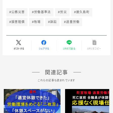
#公務災害
#労働基準法
#労災
#屋久島町
#損害賠償
#牧場
#訴訟
#過重労働
ポストする
シェアする
LINEで送る
URLをコピー
関連記事
これらの記事も読まれています