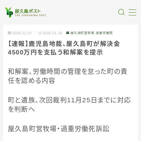
MENU
2025.11.07
2025.11.16
屋久島町営牧場 過重労働死
【速報】鹿児島地裁、屋久島町が解決金
全記事カテゴリー
4500万円を支払う和解案を提示
私たちについて
和解案、労働時間の管理を怠った町の責
任を認める内容
受賞・報道
町と遺族、次回裁判11月25日までに対応
情報提供
を判断へ
屋久島町営牧場・過重労働死訴訟