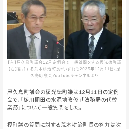
【左】屋久島町議会12月定例会で一般質問をする榎光徳町議
【右】答弁する荒木耕治町長＝いずれも2025年12月11日、屋
久島町議会YouTubeチャンネルより
屋久島町議会の榎光徳町議は12月11日の定例
会で、「椨川棚田の水源地改修」「法務局の代替
業務」について一般質問をした。
榎町議の質問に対する荒木耕治町長の答弁は次