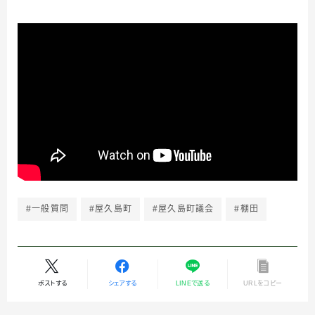
#一般質問
#屋久島町
#屋久島町議会
#棚田
ポストする
シェアする
LINEで送る
URLをコピー