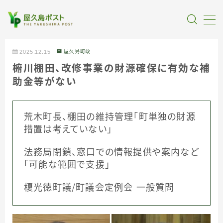
MENU
2025.12.15
屋久島町政
椨川棚田、改修事業の財源確保に有効な補
全記事カテゴリー
助金等がない
私たちについて
荒木町長、棚田の維持管理「町単独の財源
措置は考えていない」
受賞・報道
法務局閉鎖、窓口での情報提供や案内など
情報提供
「可能な範囲で支援」
榎光徳町議／町議会定例会 一般質問