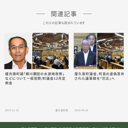
関連記事
これらの記事も読まれています
榎光徳町議「椨川棚田の水源地改修」
屋久島町議会、町長の虚偽答弁
などについて一般質
問
／
町議会12月定
された議事録を「訂正」へ
例会
2025.12.10
屋久島町政
2026.06.01
屋