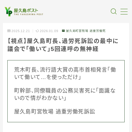
MENU
2025.12.21
2026.01.09
屋久島町営牧場 過重労働死
【視点】屋久島町長、過労死訴訟の最中に
全記事カテゴリー
議会で「働いて」5回連呼の無神経
私たちについて
荒木町長、流行語大賞の高市首相発言「働
受賞・報道
いて働いて…を使っただけ」
町幹部、同僚職員の公務災害死に「面識な
情報提供
いので情がわかない」
屋久島町営牧場 過重労働死訴訟