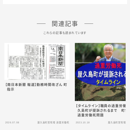
関連記事
これらの記事も読まれています
【南日本新聞 報道】勤務時間改ざん 町
指示
【タイムライン】職員の過重労働
久島町が提訴されるまで 町営
過重労働死問題
2026.07.08
屋久島町営牧場 過重労働死
2023.10.18
屋久島町営牧場 過