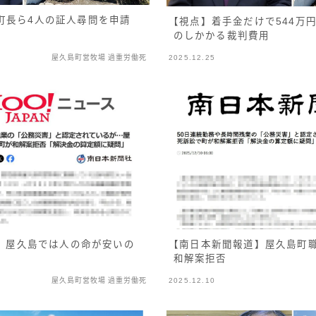
町長ら4人の証人尋問を申請
【視点】着手金だけで544万
のしかかる裁判費用
屋久島町営牧場 過重労働死
2025.12.25
【南日本新聞報道】屋久島町
ト】屋久島では人の命が安いの
和解案拒否
屋久島町営牧場 過重労働死
2025.12.10