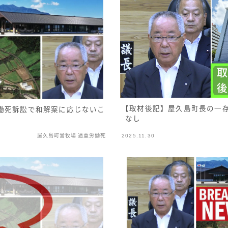
【取材後記】屋久島町長の一
働死訴訟で和解案に応じないこ
なし
屋久島町営牧場 過重労働死
2025.11.30