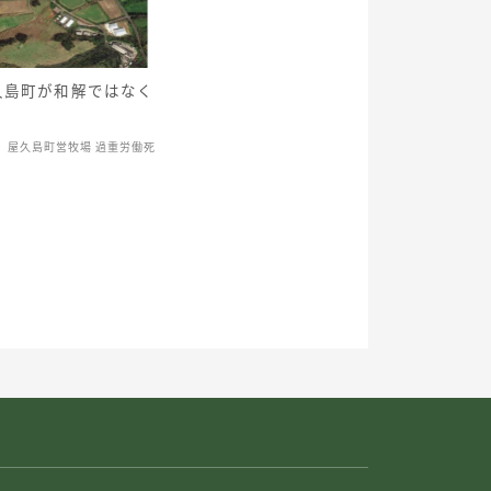
久島町が和解ではなく
屋久島町営牧場 過重労働死