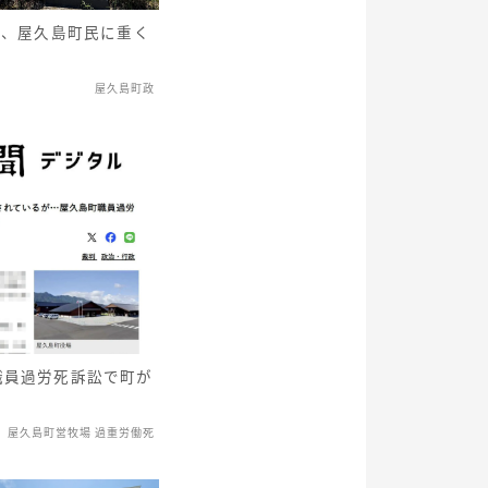
円、屋久島町民に重く
屋久島町政
職員過労死訴訟で町が
屋久島町営牧場 過重労働死