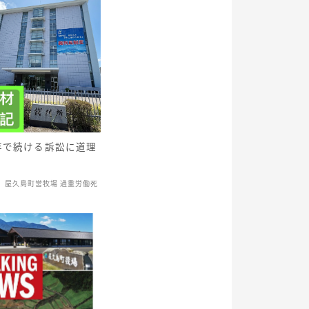
存で続ける訴訟に道理
屋久島町営牧場 過重労働死