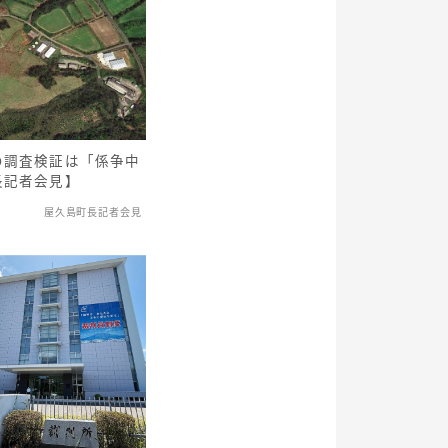
の調査検証は「係争中
長記者会見】
屋久島町長記者会見