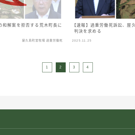
【速報】過重労働死訴訟、屋
の和解案を拒否する荒木町長に
判決を求める
屋久島町営牧場 過重労働死
2025.11.25
1
2
3
4