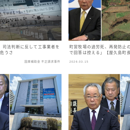
町営牧場の過労死、再発防止
、司法判断に反して工事業者を
で回答は控える」【屋久島町
の危うさ
国庫補助金 不正請求事件
2026.03.15