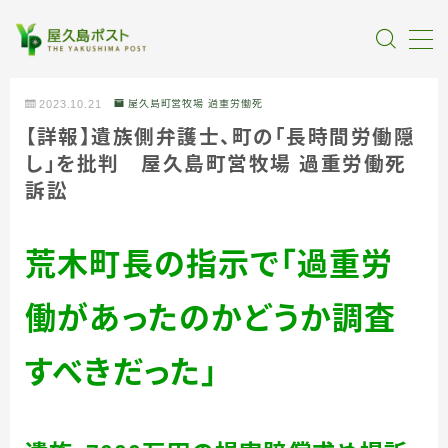
MENU
2023.10.21
屋久島町営牧場 過重労働死
【詳報】遺族側弁護士、町の「長時間労働隠
全記事カテゴリー
し」を批判 屋久島町営牧場 過重労働死
訴訟
私たちについて
荒木町長の指示で「過重労
受賞・報道
働があったのかどうか調査
情報提供
すべきだった」