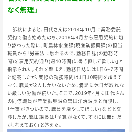
なく無理」
訴状によると、田代さんは
2014
年
10
月に業務委託
契約で働き始めたのち、
2018
年
4
月から雇用契約に切
り替わった際に、町農林水産課
(
現産業振興課
)
の担当
職員から「労基法に触れるので、勤務日誌
(
の勤務時
間
)
を雇用契約通り
(
週
40
時間
)
に書き直して欲しい」と
指示された。それを踏まえ、勤務日誌には
1
日
6
～
7
時間
と記載したが、実際の勤務時間は
1
日
10
時間を超えて
おり、職員が
2
人しかいないため、満足に休日が取れな
い厳しい労働が続いた。そこで、
2019
年
4
月に田代さん
の同僚職員が産業振興課の鶴田洋治課長と面談し、
「仕事がきついので、職員を増やしてほしい」などと交
渉したが、鶴田課長は「予算がなくて、すぐには無理だ
が、考えておく」と答えた。