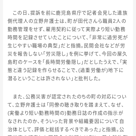
この日、提訴を前に鹿児島県庁で記者会見した遺族
側代理人の立野弁護士は、町が田代さんら職員2人の
勤務管理をせず、雇用契約に従って実際より短い勤務
時間を記録させていたことについて、「非常に過労死が
生じやすい職場の典型」だと指摘。民間会社などが労
災を報告しない「労災隠し」を例に挙げて、今回の屋久
島町のケースを「長時間労働隠し」だとしたうえで、「実
態と違う記録を作らせることで、
(
過重労働が
)
地下に
潜るということは許されない」と批判した。
また、公務災害が認定されたのちの町の対応につい
て、立野弁護士は「同僚の聴き取りを踏まえて、なぜ、
(
実働より短い勤務時間の
)
勤務日誌の作成の指示が
なされたのか、そういった背景や組織要因について自
治体として、評価と総括するべきであった」と指摘。公