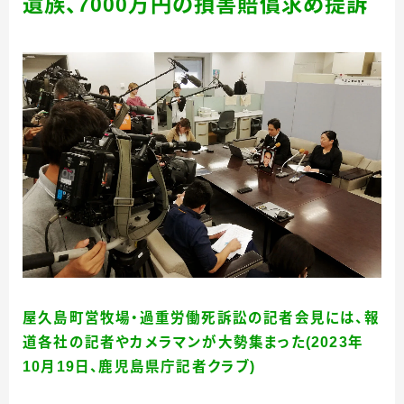
遺族、
7000
万円の損害賠償求め提訴
屋久島町営牧場・過重労働死訴訟の記者会見には、報
道各社の記者やカメラマンが大勢集まった(2023年
10月19日、鹿児島県庁記者クラブ)