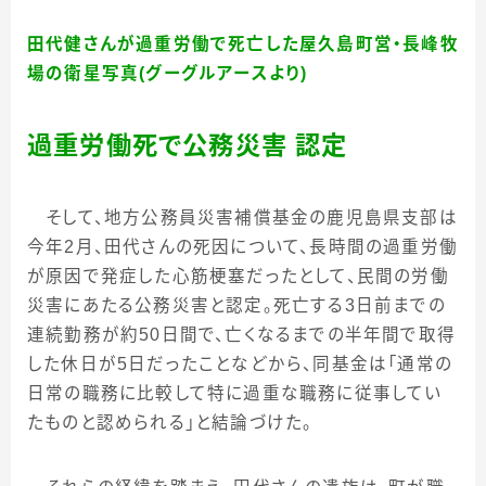
田代健さんが過重労働で死亡した屋久島町営・長峰牧
場の衛星写真(グーグルアースより)
過重労働死で公務災害 認定
そして、地方公務員災害補償基金の鹿児島県支部は
今年
2
月、田代さんの死因について、長時間の過重労働
が原因で発症した心筋梗塞だったとして、民間の労働
災害にあたる公務災害と認定。死亡する
3
日前までの
連続勤務が約
50
日間で、亡くなるまでの半年間で取得
した休日が
5
日だったことなどから、同基金は「通常の
日常の職務に比較して特に過重な職務に従事してい
たものと認められる」と結論づけた。