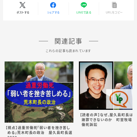
ポストする
シェアする
LINEで送る
URLをコピー
関連記事
これらの記事も読まれています
【読者の声】なぜ、屋久島町長は
謝罪できないのか 町営牧場 
働死訴訟
【視点】過重労働死「弱い者を挫き苦し
める」荒木町長の政治 屋久島町長選