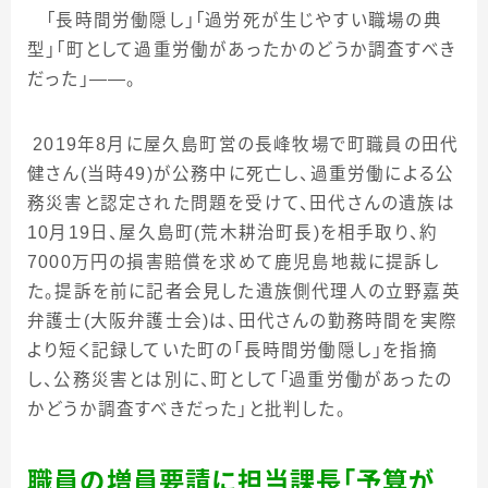
「長時間労働隠し」「
過労死が生じやすい職場の典
型」
「町として過重労働があったかのどうか調査すべき
だった」――。
2019
年
8
月に屋久島町営の長峰牧場で町職員の田代
健さん
(
当時
49)
が公務中に死亡し、過重労働による公
務災害と認定された問題を受けて、田代さんの遺族は
10
月
19
日、屋久島町
(
荒木耕治町長
)
を相手取り、約
7000
万円の損害賠償を求めて鹿児島地裁に提訴し
た。提訴を前に記者会見した遺族側代理人の立野嘉英
弁護士
(
大阪弁護士会
)
は、田代さんの勤務時間を実際
より短く記録していた町の「長時間労働隠し」を指摘
し、公務災害とは別に、町として「過重労働があったの
かどうか調査すべきだった」と批判した。
職員の増員要請に担当課長「予算が