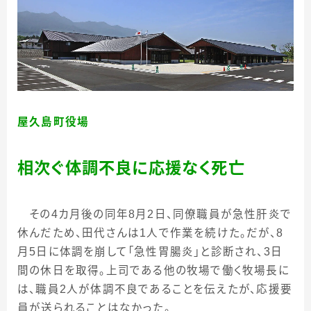
屋久島町役場
相次ぐ体調不良に応援なく死亡
その
4
カ月後の同年
8
月
2
日、同僚職員が急性肝炎で
休んだため、田代さんは
1
人で作業を続けた。だが、
8
月
5
日に体調を崩して「急性胃腸炎」と診断され、
3
日
間の休日を取得。上司である他の牧場で働く牧場長に
は、職員
2
人が体調不良であることを伝えたが、応援要
員が送られることはなかった。