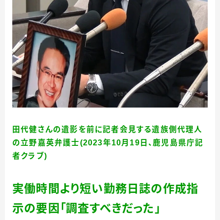
田代健さんの遺影を前に記者会見する遺族側代理人
の立野嘉英弁護士(2023年10月19日、鹿児島県庁記
者クラブ)
実働時間より短い勤務日誌の作成指
示の要因「調査すべきだった」