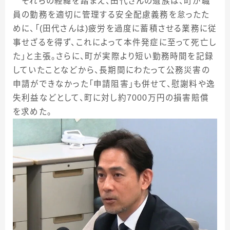
それらの経緯を踏まえ、田代さんの遺族は、町が職
員の勤務を適切に管理する安全配慮義務を怠ったた
めに、「
(
田代さんは
)
疲労を過度に蓄積させる業務に従
事せざるを得ず、これによって本件発症に至って死亡し
た」と主張。さらに、町が実際より短い勤務時間を記録
していたことなどから、長期間にわたって公務災害の
申請ができなかった「申請阻害」も併せて、慰謝料や逸
失利益などとして、町に対し約
7000
万円の損害賠償
を求めた。