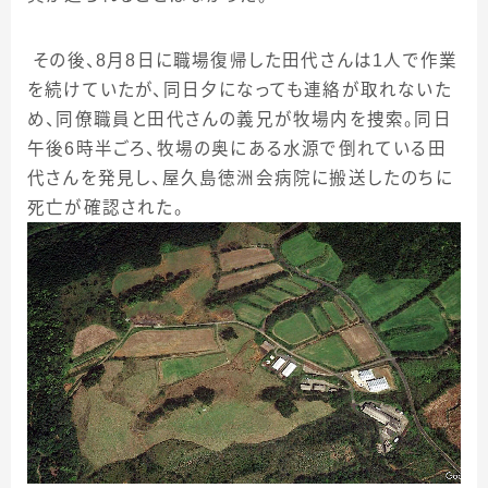
その後、
8
月
8
日に職場復帰した田代さんは
1
人で作業
を続けていたが、同日夕になっても連絡が取れないた
め、同僚職員と田代さんの義兄が牧場内を捜索。同日
午後
6
時半ごろ、牧場の奥にある水源で倒れている田
代さんを発見し、屋久島徳洲会病院に搬送したのちに
死亡が確認された。