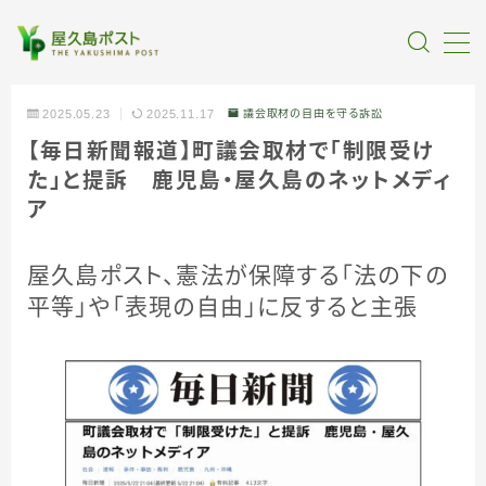
MENU
2025.05.23
2025.11.17
議会取材の自由を守る訴訟
【毎日新聞報道】町議会取材で「制限受け
全記事カテゴリー
た」と提訴 鹿児島・屋久島のネットメディ
ア
私たちについて
屋久島ポスト、憲法が保障する「法の下の
受賞・報道
平等」や「表現の自由」に反すると主張
情報提供