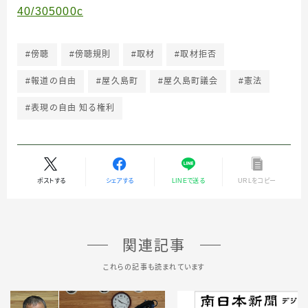
40/305000c
#傍聴
#傍聴規則
#取材
#取材拒否
#報道の自由
#屋久島町
#屋久島町議会
#憲法
#表現の自由 知る権利
ポストする
シェアする
LINEで送る
URLをコピー
関連記事
これらの記事も読まれています