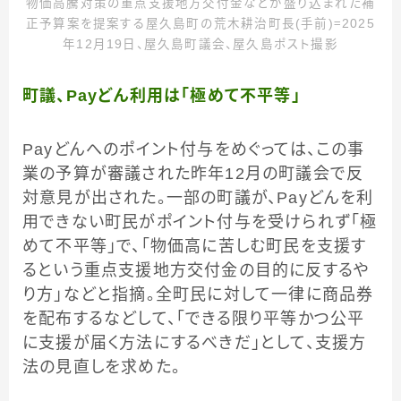
物価高騰対策の重点支援地方交付金などが盛り込まれた補
正予算案を提案する屋久島町の荒木耕治町長(手前)＝2025
年12月19日、屋久島町議会、屋久島ポスト撮影
町議、Payどん利用は「極めて不平等」
Payどんへのポイント付与をめぐっては、この事
業の予算が審議された昨年12月の町議会で反
対意見が出された。一部の町議が、Payどんを利
用できない町民がポイント付与を受けられず「極
めて不平等」で、「物価高に苦しむ町民を支援す
るという重点支援地方交付金の目的に反するや
り方」などと指摘。全町民に対して一律に商品券
を配布するなどして、「できる限り平等かつ公平
に支援が届く方法にするべきだ」として、支援方
法の見直しを求めた。