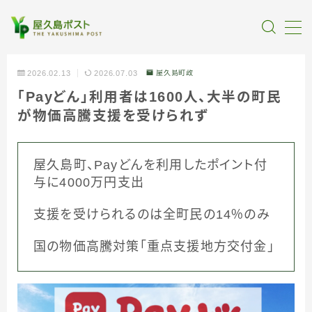
MENU
2026.02.13
2026.07.03
屋久島町政
「Payどん」利用者は1600人、大半の町民
全記事カテゴリー
が物価高騰支援を受けられず
私たちについて
屋久島町、Payどんを利用したポイント付
受賞・報道
与に4000万円支出
支援を受けられるのは全町民の14％のみ
情報提供
国の物価高騰対策「重点支援地方交付金」