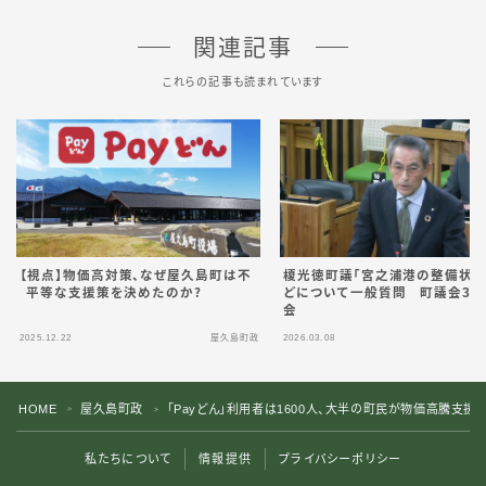
関連記事
これらの記事も読まれています
榎光徳町議「宮之浦港の整備状況
【視点】物価高対策、なぜ屋久島町は不
どについて一般質問 町議会3
平等な支援策を決めたのか？
会
2025.12.22
屋久島町政
2026.03.08
屋
HOME
屋久島町政
「Payどん」利用者は1600人、大半の町民が物価高騰支援
＞
＞
私たちについて
情報提供
プライバシーポリシー