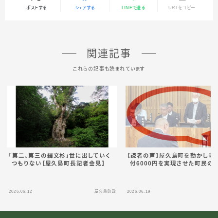
ポストする
シェアする
LINEで送る
URLをコピー
関連記事
これらの記事も読まれています
「第二、第三の縄文杉」世に出していく
【読者の声】屋久島町を動かし現
つもりない【屋久島町長記者会見】
付6000円を実現させた町民の
2026.06.12
屋久島町政
2026.06.19
屋