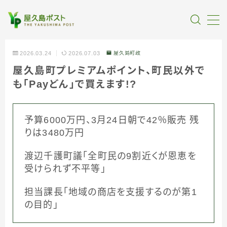
MENU
2026.03.24
2026.07.03
屋久島町政
屋久島町プレミアムポイント、町民以外で
全記事カテゴリー
も「Payどん」で買えます!?
私たちについて
予算6000万円、3月24日朝で42％販売 残
受賞・報道
りは3480万円
渡辺千護町議「全町民の9割近くが恩恵を
情報提供
受けられず不平等」
担当課長「地域の商店を支援するのが第1
の目的」