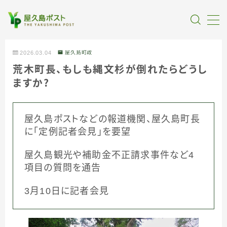
MENU
2026.03.04
屋久島町政
荒木町長、もしも縄文杉が倒れたらどうし
全記事カテゴリー
ますか？
私たちについて
屋久島ポストなどの報道機関、屋久島町長
に「定例記者会見」を要望
受賞・報道
屋久島観光や補助金不正請求事件など4
情報提供
項目の質問を通告
3月10日に記者会見