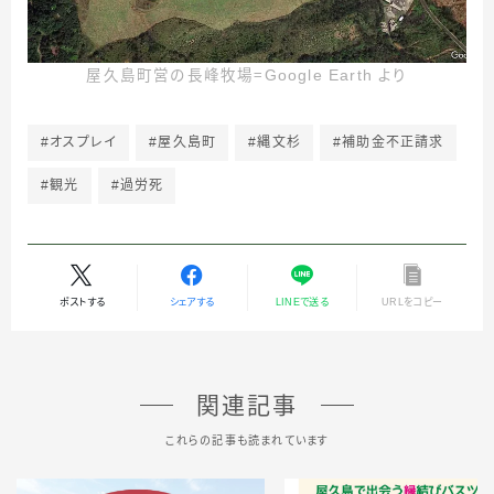
屋久島町営の長峰牧場＝Google Earth より
#オスプレイ
#屋久島町
#縄文杉
#補助金不正請求
#観光
#過労死
ポストする
シェアする
LINEで送る
URLをコピー
関連記事
これらの記事も読まれています