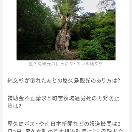
屋久島観光の目玉になっている縄文杉
縄文杉が倒れたあとの屋久島観光のあり方は？
補助金不正請求と町営牧場過労死の再発防止
策は？
屋久島ポストや南日本新聞などの報道機関は3