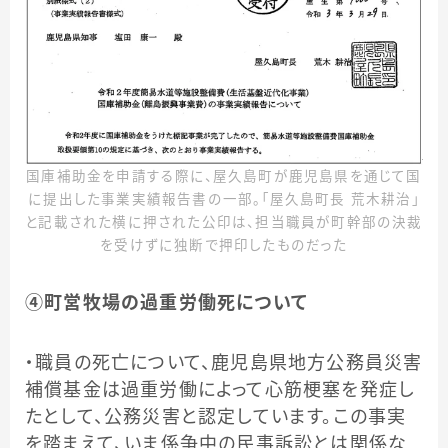
国庫補助金を申請する際に、屋久島町が鹿児島県を通じて国
に提出した事業実績報告書の一部。「屋久島町長 荒木耕治」
と記載された横に押された公印は、担当職員が町幹部の決裁
を受けずに独断で押印したものだった
④町営牧場の過重労働死について
・職員の死亡について、鹿児島県地方公務員災害
補償基金は過重労働によって心筋梗塞を発症し
たとして、公務災害と認定しています。この事実
を踏まえて、いま係争中の民事訴訟とは関係な