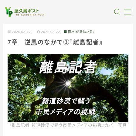
MENU
2026.03.12
2026.03.22
取材記『離島記者』
7章 逆風のなかで③『離島記者』
全記事カテゴリー
私たちについて
受賞・報道
情報提供
『離島記者 報道砂漠で闘う市民メディアの挑戦』カバー写真