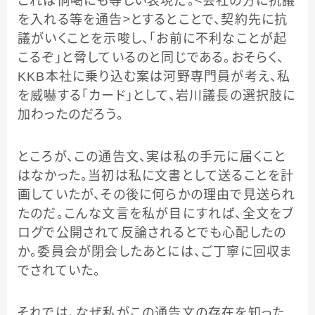
これは恫喝にも等しい表現だ。＜
会社の方に抗議
を入れる等を通告
＞とするとことで、契約先に抗
議がいくことを示唆し、「お前に不利なことが起
こるぞ」と脅しているのと同じである。おそらく、
KKB本社に乗り込む案は河野専門員が考え、私
を威嚇する「カード」として、岩川議長の選択肢に
加わったのだろう。
ところが、この通告文、実は私の手元に届くこと
はなかった。当初は私に文書として送ることを計
画していたが、その後に何らかの理由で見送られ
たのだ。こんな文言を私が目にすれば、全文をブ
ログで公開されて反論されるとでも心配したの
か。委員会が閉会したあとには、ご丁寧に回収ま
でされていた。
それでは、なぜ私がこの通告文の存在を知った