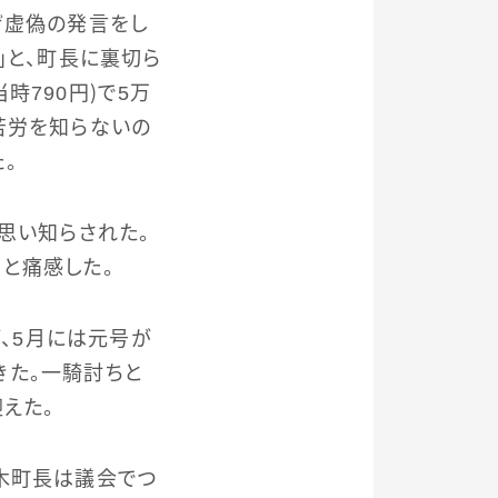
ぜ虚偽の発言をし
」と、町長に裏切ら
時790円）で5万
苦労を知らないの
。
思い知らされた。
と痛感した。
が、5月には元号が
きた。一騎討ちと
えた。
木町長は議会でつ