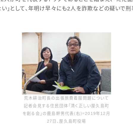
い」として、年明け早々にも2人を詐欺などの疑いで刑
荒木耕治町長の出張旅費着服問題について
記者会見する住民団体「清く正しい屋久島町
を創る会」の鹿島幹男代表（右）＝2019年12月
27日、屋久島町役場