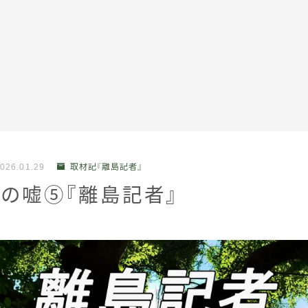
全記事カテゴリー
026.01.29
取材記『離島記者』
私たちについて
の嘘⑤『離島記者』
受賞・報道
情報提供