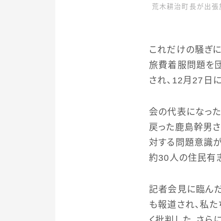
荒木耕治町長が出張旅
これだけの騒ぎに
旅費着服問題を団
され、12月27
会の代表になった
戻った鹿島幹男さ
対する問題意識が
約30人の住民有
記者会見に臨んだ
も報道され、私た
く批判した。さら