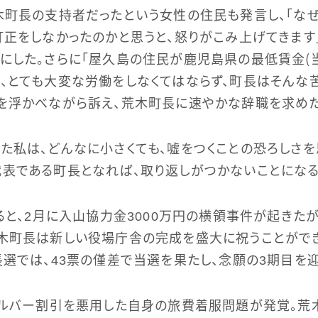
木町長の支持者だったという女性の住民も発言し、「な
訂正をしなかったのかと思うと、怒りがこみ上げてきます
にした。さらに「屋久島の住民が鹿児島県の最低賃金（当
、とても大変な労働をしなくてはならず、町長はそんな
を浮かべながら訴え、荒木町長に速やかな辞職を求めた
た私は、どんなに小さくても、嘘をつくことの恐ろしさを
表である町長となれば、取り返しがつかないことになる
返ると、2月に入山協力金3000万円の横領事件が起きた
木町長は新しい役場庁舎の完成を盛大に祝うことがで
長選では、43票の僅差で当選を果たし、念願の3期目を迎
シルバー割引を悪用した自身の旅費着服問題が発覚。荒