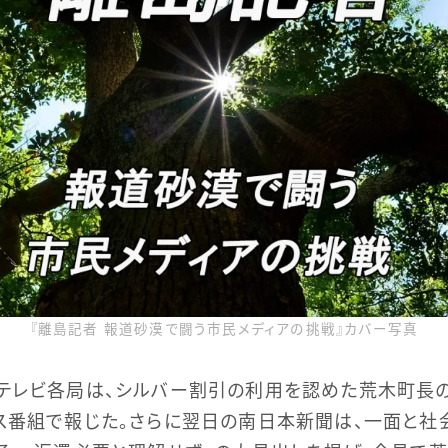
『離島記者 報道砂漠で闘う市民メディアの挑戦』カバー写真
のテレビ各局は、シルバー割引の利用を認めた荒木町長
ス番組で報じた。さらに翌日の南日本新聞は、一面と社