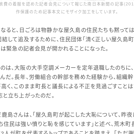
費の着服を認めた記者会見について報じた南日本新聞の記事（2019
作保護のため記事本文にモザイク加工をしています。
なると、日ごろは物静かな屋久島の住民たちも黙っては
結して追及するために、住民団体「清く正しい屋久島町
日には緊急の記者会見が開かれることになった。
のは、大阪の大手空調メーカーを定年退職したのちに
んだ。長年、労働組合の幹部を務めた経験から、組織
高く、このまま町長と議長による不正を見過ごすことは
志と立ち上がったのだ。
鹿島さんは、「屋久島町が起こした大恥について、昨夜
ち住民は強い憤りと恥を感じています」と述べ、荒木町
に2人が町を代表するトップであることを踏まえ、「ただ