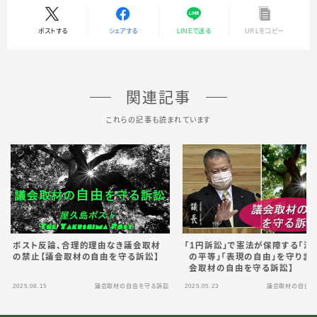
ポストする
シェアする
LINEで送る
URLをコピー
関連記事
これらの記事も読まれています
ポスト反論、合理的理由なき議会取材
「1円訴訟」で憲法が保障する「法
の禁止【議会取材の自由を守る訴訟】
の平等」「表現の自由」を守りま
会取材の自由を守る訴訟】
2025.08.15
議会取材の自由を守る訴訟
2025.05.23
議会取材の自由を