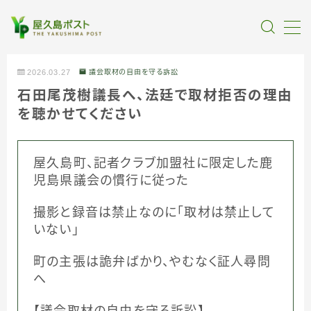
MENU
2026.03.27
議会取材の自由を守る訴訟
石田尾茂樹議長へ、法廷で取材拒否の理由
全記事カテゴリー
を聴かせてください
私たちについて
屋久島町、記者クラブ加盟社に限定した鹿
児島県議会の慣行に従った
受賞・報道
撮影と録音は禁止なのに「取材は禁止して
情報提供
いない」
町の主張は詭弁ばかり、やむなく証人尋問
へ