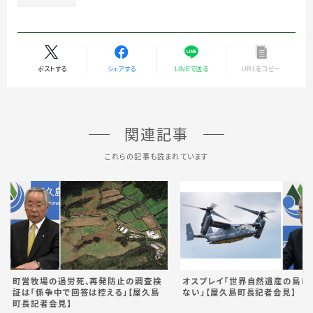
ポストする
シェアする
LINEで送る
URLをコピー
関連記事
これらの記事も読まれています
町営牧場の過労死、再発防止の調査検
オスプレイ「世界自然遺産の島に
証は「係争中で回答は控える」【屋久島
ない」【屋久島町長記者会見】
町長記者会見】