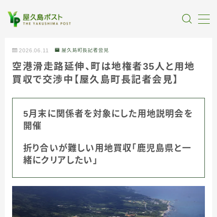
MENU
2026.06.11
屋久島町長記者会見
空港滑走路延伸、町は地権者35人と用地
全記事カテゴリー
買収で交渉中【屋久島町長記者会見】
私たちについて
5月末に関係者を対象にした用地説明会を
開催
受賞・報道
折り合いが難しい用地買収「鹿児島県と一
情報提供
緒にクリアしたい」