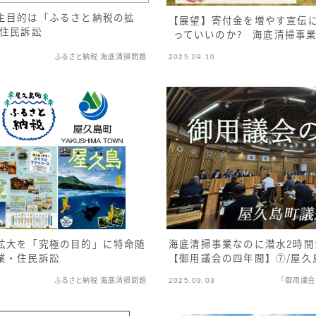
主目的は「ふるさと納税の拡
【展望】寄付金を増やす宣伝に
・住民訴訟
っていいのか？ 海底清掃事
ふるさと納税 海底清掃問題
2025.09.10
拡大を「究極の目的」に特命随
海底清掃事業なのに潜水2時間
業・住民訴訟
【御用議会の四年間】⑦／屋久島
ふるさと納税 海底清掃問題
2025.09.03
「御用議会