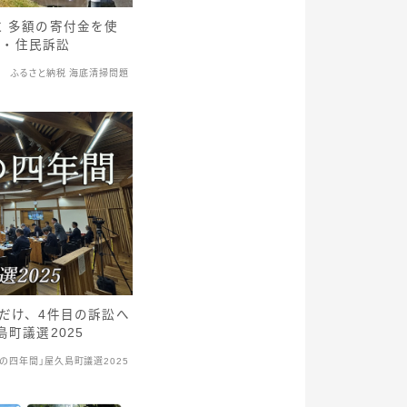
 多額の寄付金を使
業・住民訴訟
ふるさと納税 海底清掃問題
だけ、4件目の訴訟へ
町議選2025
の四年間」屋久島町議選2025