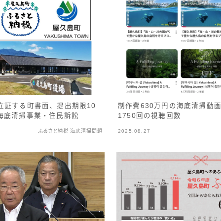
制作費630万円の海底清掃動
立証する町書面、提出期限10
1750回の視聴回数
海底清掃事業・住民訴訟
ふるさと納税 海底清掃問題
2025.08.27