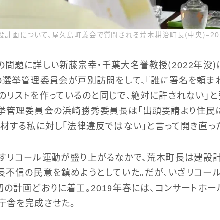
設計画について、屋久島町議会で質問される荒木耕治町長（中央）＝201
の問題に詳しい新藤宗幸・千葉大名誉教授（2022年没
の選挙管理委員会が戸別訪問をして、『誰に署名を頼ま
のリストを作っているのと同じで、絶対に許されない」と
選挙管理委員会の浜崎勝秀委員長は「出頭要請より住民
取材する私に対し「法律違反ではない」と言って開き直っ
がすリコール運動が盛り上がるなかで、荒木町長は建設
長不信の民意を鎮めようとしていた。だが、いざリコー
初の計画どおりに着工。2019年春には、コンサートホ
庁舎を完成させた。