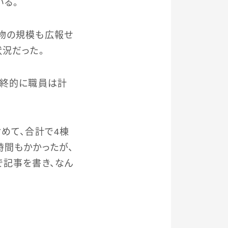
いる。
建物の規模も広報せ
況だった。
最終的に職員は計
めて、合計で4棟
時間もかかったが、
で記事を書き、なん