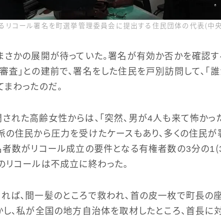
リコール署名を町選挙管理委員会に提出する住民団体の代表（中央）＝
まさかの展開が待っていた。署名が有効か否かを確認
審査」との建前で、署名をした住民を戸別訪問して、「
てまわったのだ。
された高齢女性からは、「突然、男が4人も来て怖かっ
派の住民から圧力を受けたケースもあり、多くの住民が
名者数がリコール成立の要件となる有権者数の3分の1（35
のリコールは不成立に終わった。
れば、間一髪のところで救われ、首の皮一枚で町長の
かし、私が全国の地方自治体を取材したところ、首長に