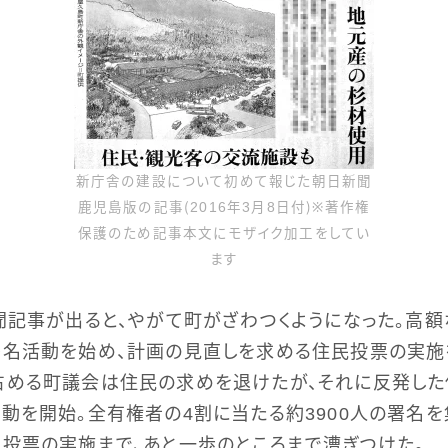
新庁舎の建設について初めて報じた朝日新聞
鹿児島版の記事（2016年3月8日付）※著作権
保護のため記事本文にモザイク加工をしてい
ます
聞記事が出ると、やがて町がざわつくようになった。高
署名活動を始め、計画の見直しを求める住民投票の実施
占める町議会は住民の求めを退けたが、それに反発し
動を開始。全有権者の4割に当たる約3900人の署名を
投票の実施まで、あと一歩のところまで漕ぎつけた。