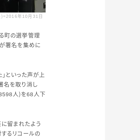
2016年10月31日
する町の選挙管理
誰が署名を集めに
た」といった声が上
署名を取り消し
98人）を68人下
座に留まれたよう
対するリコールの