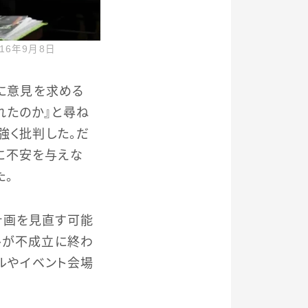
6年9月8日
）に意見を求める
れたのか』と尋ね
強く批判した。だ
に不安を与えな
た。
計画を見直す可能
ルが不成立に終わ
ールやイベント会場