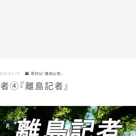
全記事カテゴリー
026.01.29
取材記『離島記者』
私たちについて
者④『離島記者』
受賞・報道
情報提供