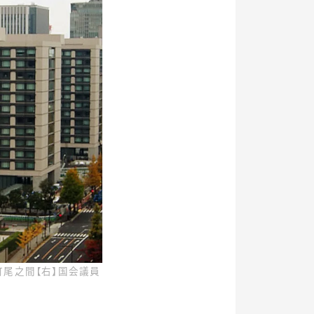
町尾之間【右】国会議員
り