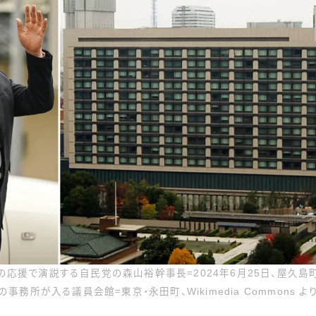
の応援で演説する自民党の森山裕幹事長＝2024年6月25日、屋久島
の事務所が入る議員会館＝東京・永田町、Wikimedia Commons よ