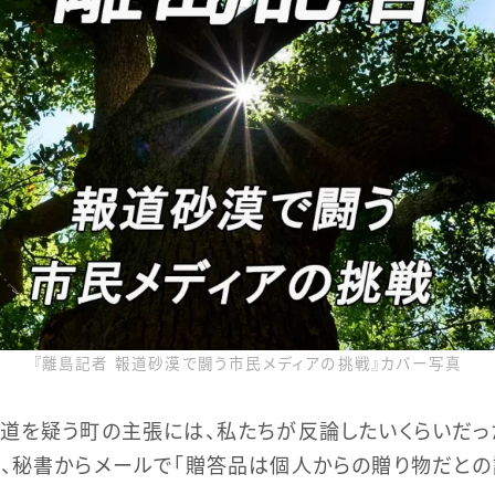
『離島記者 報道砂漠で闘う市民メディアの挑戦』カバー写真
道を疑う町の主張には、私たちが反論したいくらいだっ
、秘書からメールで「贈答品は個人からの贈り物だとの