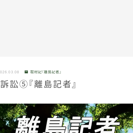
全記事カテゴリー
026.03.08
取材記『離島記者』
私たちについて
訴訟⑤『離島記者』
受賞・報道
情報提供