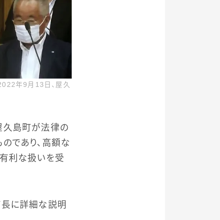
22年9月13日、屋久
屋久島町が法律の
のであり、高額な
が有利な扱いを受
町長に詳細な説明