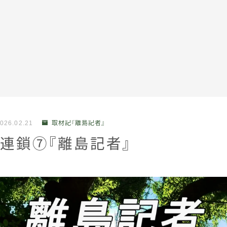
全記事カテゴリー
026.02.21
取材記『離島記者』
私たちについて
連鎖⑦『離島記者』
受賞・報道
情報提供