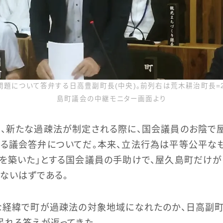
題について答弁する日高豊副町長(中央)。前列右は荒木耕治町長=20
島町議会の中継モニター画面より
は、新たな過疎法が制定される際に、国会議員のお陰で
る議会答弁についてだ。本来、立法行為は平等公平なも
を築いた」とする国会議員の手助けで、屋久島町だけ
ないはずである。
うな経緯で町が過疎法の対象地域になれたのか、日高副
呆れる答えが返ってきた。