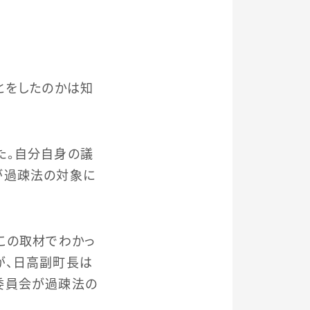
とをしたのかは知
た。自分自身の議
が過疎法の対象に
この取材でわかっ
が、日高副町長は
委員会が過疎法の