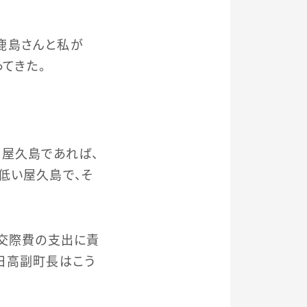
鹿島さんと私が
てきた。
、屋久島であれば、
低い屋久島で、そ
長交際費の支出に責
日高副町長はこう