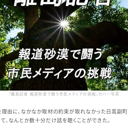
『離島記者 報道砂漠で闘う市民メディアの挑戦』カバー写真
を理由に、なかなか取材の約束が取れなかった日高副町
て、なんとか数十分だけ話を聴くことができた。