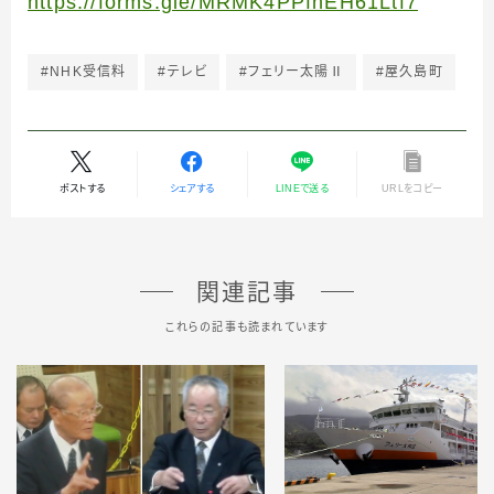
https://forms.gle/MRMK4PPfnEH61Ltf7
#NHK受信料
#テレビ
#フェリー太陽Ⅱ
#屋久島町
ポストする
シェアする
LINEで送る
URLをコピー
関連記事
これらの記事も読まれています