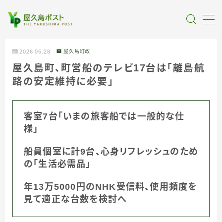
MENU
2026.05.28
屋久島町政
屋久島町、町営船のテレビ17台は「離島航
全記事カテゴリー
路の安定維持に必要」
私たちについて
客室7台「いまの旅客船では一般的な仕
様」
受賞・報道
船員個室に計9台、心身リフレッシュのため
情報提供
の「生活必需品」
年13万5000円のNHK受信料、使用頻度を
見て適正な台数を検討へ