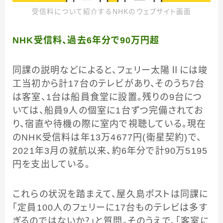
受信料について紹介するNHKのウェブサイト画面
NHK受信料、過去6年分で90万円超
同課の説明などによると、フェリー太陽Ⅱには竣
工当初から計17台のテレビがあり、そのうち7台
は客室、1台は船員食堂に設置。残りの9台につ
いては、船員9人の個室に1台ずつ完備されてお
り、宿直や待機の際に室内で視聴している。現在
のNHK受信料は年13万4677円(衛星契約)で、
2021年3月の就航以来、約6年分で計90万5195
円を支出している。
これらの状況を踏まえて、屋久島ポストは同課に
「定員100人のフェリーに17台ものテレビは多す
ぎるのではないか？」と質問。そのうえで、「客室に