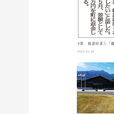
4章 報道砂漠①『
2026.01.30