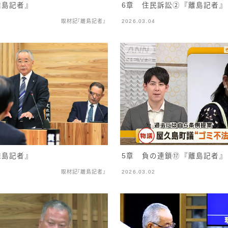
離島記者』
6章 住民訴訟②『離島記者』
取材記『離島記者』
2026.03.04
離島記者』
5章 負の連鎖⑰『離島記者』
取材記『離島記者』
2026.03.02