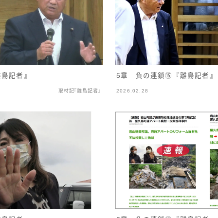
離島記者』
5章 負の連鎖⑮『離島記者』
取材記『離島記者』
2026.02.28