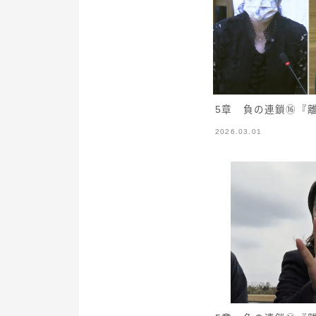
5章 負の連鎖⑯『
2026.03.01