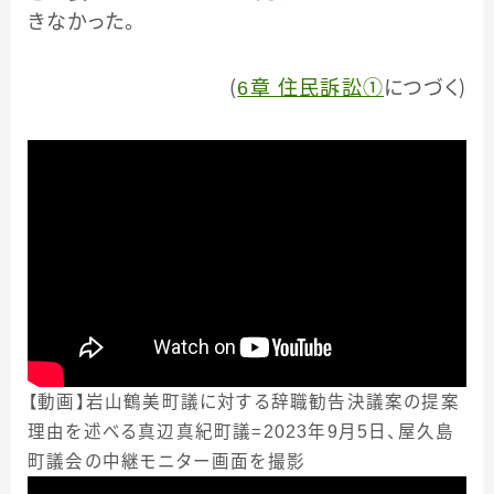
きなかった。
（
6章 住民訴訟①
につづく）
【動画】岩山鶴美町議に対する辞職勧告決議案の提案
理由を述べる真辺真紀町議＝2023年9月5日、屋久島
町議会の中継モニター画面を撮影