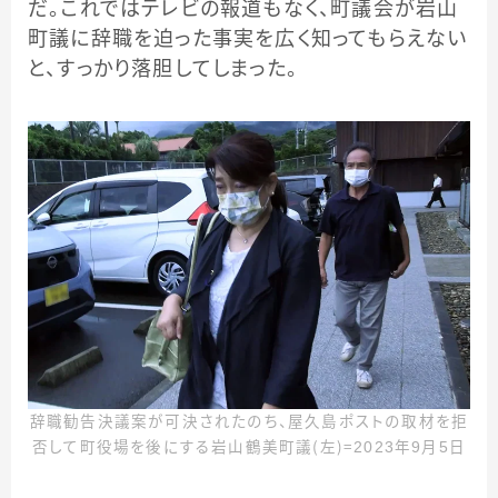
だ。これではテレビの報道もなく、町議会が岩山
町議に辞職を迫った事実を広く知ってもらえない
と、すっかり落胆してしまった。
辞職勧告決議案が可決されたのち、屋久島ポストの取材を拒
否して町役場を後にする岩山鶴美町議（左）＝2023年9月5日