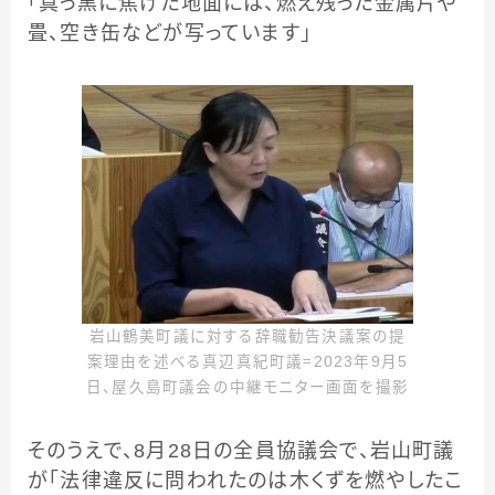
「真っ黒に焦げた地面には、燃え残った金属片や
畳、空き缶などが写っています」
岩山鶴美町議に対する辞職勧告決議案の提
案理由を述べる真辺真紀町議＝2023年9月5
日、屋久島町議会の中継モニター画面を撮影
そのうえで、8月28日の全員協議会で、岩山町議
が「法律違反に問われたのは木くずを燃やしたこ