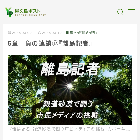
MENU
2026.03.02
2026.03.12
取材記『離島記者』
5章 負の連鎖⑰『離島記者』
全記事カテゴリー
私たちについて
受賞・報道
情報提供
『離島記者 報道砂漠で闘う市民メディアの挑戦』カバー写真