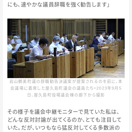
にも、速やかな議員辞職を強く勧告します」
岩山鶴美町議の辞職勧告決議案が提案されるのを前に、本
会議場に着席した屋久島町議会の議員たち＝2023年9月5
日、屋久島町役場議会棟の廊下から撮影
その様子を議会中継モニターで見ていた私は、
どんな反対討論が出てくるのか、とても注目して
いた。だが、いつもなら猛反対してくる多数派の