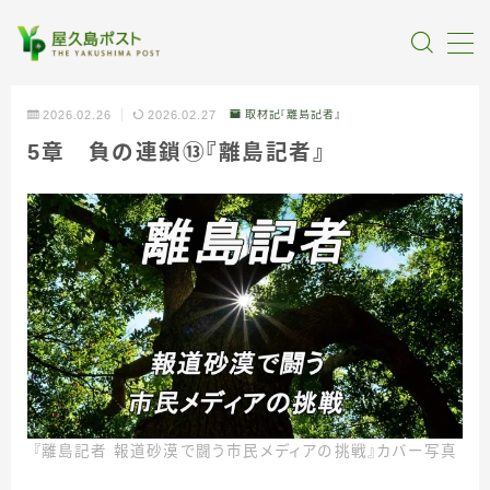
MENU
2026.02.26
2026.02.27
取材記『離島記者』
5章 負の連鎖⑬『離島記者』
全記事カテゴリー
私たちについて
受賞・報道
情報提供
『離島記者 報道砂漠で闘う市民メディアの挑戦』カバー写真