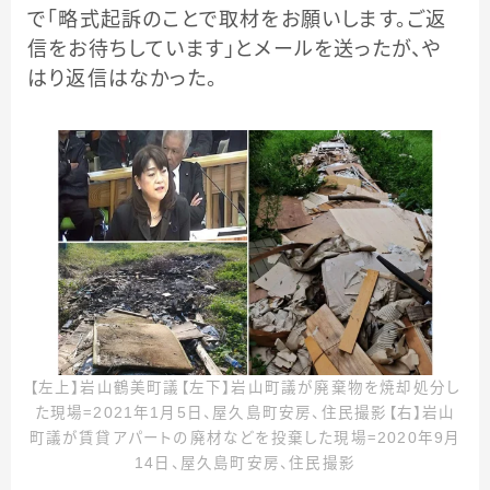
で「略式起訴のことで取材をお願いします。ご返
信をお待ちしています」とメールを送ったが、や
はり返信はなかった。
【左上】岩山鶴美町議【左下】岩山町議が廃棄物を焼却処分し
た現場＝2021年1月5日、屋久島町安房、住民撮影【右】岩山
町議が賃貸アパートの廃材などを投棄した現場＝2020年9月
14日、屋久島町安房、住民撮影