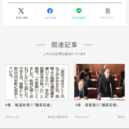
ポストする
シェアする
LINEで送る
URLをコピー
関連記事
これらの記事も読まれています
3章 容疑者⑥『離島記者』
4章 報道砂漠①『離島記者』
2026.01.30
取材記『離島記者』
2026.01.25
取材記『