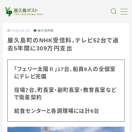
MENU
2026.05.24
屋久島町政
屋久島町のNHK受信料、テレビ52台で過
全記事カテゴリー
去5年間に309万円支出
私たちについて
「フェリー太陽Ⅱ」17台、船員9人の全個室
にテレビ完備
受賞・報道
役場7台、町長室・副町長室・教育長室など
情報提供
で衛星契約
給食センターと各調理場には計6台